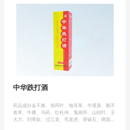
中华跌打酒
药品成分金不换、假蒟叶、地耳草、牛尾菜、鹅不
食草、牛膝、乌药、红杜仲、鬼画符、山桔叶、王
大力、刘寄奴、过江龙、毛老虎、穿破石、两面
针、鸡血藤、丢了棒、岗梅、木鳖子、丁茄根、半