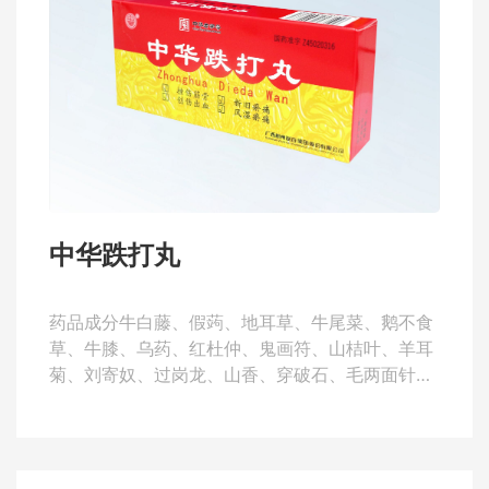
中华跌打丸
药品成分牛白藤、假蒟、地耳草、牛尾菜、鹅不食
草、牛膝、乌药、红杜仲、鬼画符、山桔叶、羊耳
菊、刘寄奴、过岗龙、山香、穿破石、毛两面针、
鸡血藤、丢了棒、岗梅、木鳖子、丁茄根、大半边
莲、独活、苍术、急性子、