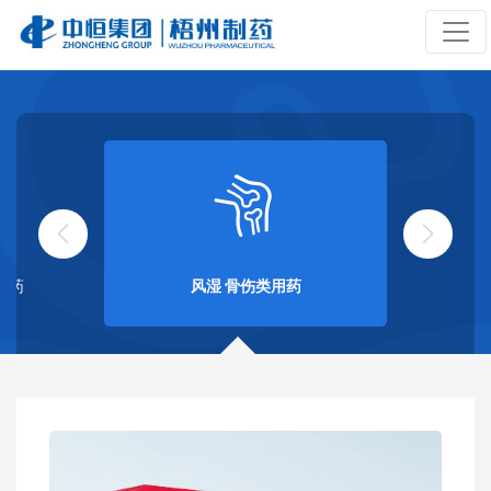
用药
风湿 骨伤类用药